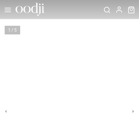
1
/
5