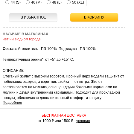
44 (S)
46 (M)
48 (L)
50 (XL)
В ИЗБРАННОЕ
В КОРЗИНУ
НАЛИЧИЕ В МАГАЗИНАХ
нет ни в одном городе
Состав:
Утеплитель - ПЭ 100%. Подкладка - ПЭ 100%.
Температурный режим*: от +5° до +15° C.
ОПИСАНИЕ
Стеганый жилет с высоким воротом. Прочный верх модели защитит от
небольших осадков, а воротник-стойка — от ветра. Жилет
застегивается на молнию, оснащен двумя боковыми карманами на
молнии и двумя внутренними карманами. Подходит для прохладной
погоды, обеспечивая дополнительный комфорт и защиту.
Подробнее
КАК НОСИТЬ
Жилет отлично комбинируется с джинсами, спортивными брюками и
БЕСПЛАТНАЯ ДОСТАВКА
брюками-чинос. Дополните образ свитшотом, худи или базовой
от 1000 ₽ или 1500 ₽ -
условия
футболкой. Для завершения комплектов выбирайте кроссовки, кеды
или ботинки на плоской подошве. Модель подходит для прогулок в