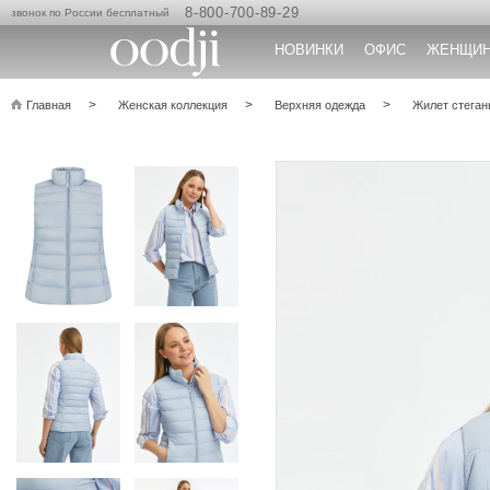
8-800-700-89-29
звонок по России бесплатный
НОВИНКИ
ОФИС
ЖЕНЩИ
Главная
Женская коллекция
Верхняя одежда
Жилет стеган