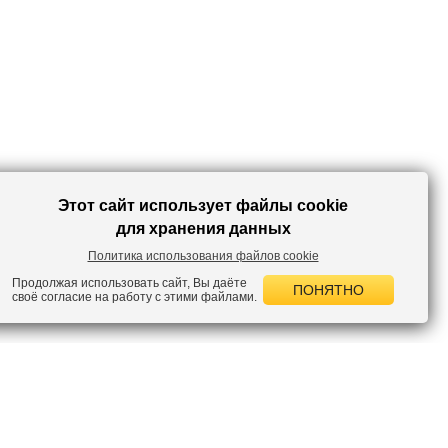
городе и активного отдыха на свежем воздухе.
*Рекомендуемый температурный режим является приблизительным и
может быть скорректирован с учетом многослойности общего
комплекта одежды и особенностей теплового восприятия окружающей
среды.
Этот сайт использует файлы cookie
для хранения данных
Политика использования файлов cookie
Продолжая использовать сайт, Вы даёте
ПОНЯТНО
своё согласие на работу с этими файлами.
 НОВОСТИ
лок по