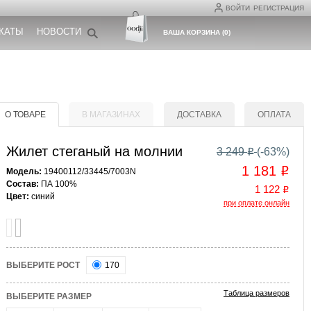
ВОЙТИ
РЕГИСТРАЦИЯ
КАТЫ
НОВОСТИ
ВАША КОРЗИНА
(
0
)
О ТОВАРЕ
В МАГАЗИНАХ
ДОСТАВКА
ОПЛАТА
Жилет стеганый на молнии
3 249
(-
63
%)
o
1 181
o
Модель:
19400112/33445/7003N
Состав:
ПА 100%
1 122
o
Цвет:
синий
при оплате онлайн
ВЫБЕРИТЕ РОСТ
170
Таблица размеров
ВЫБЕРИТЕ РАЗМЕР