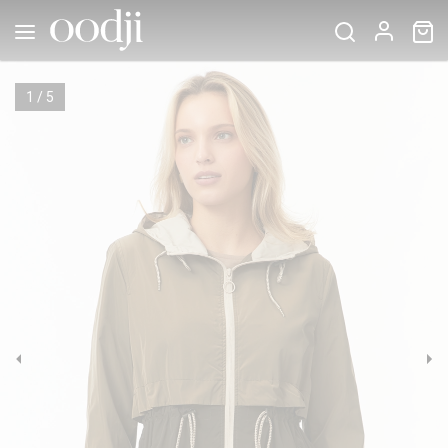
1
/
5