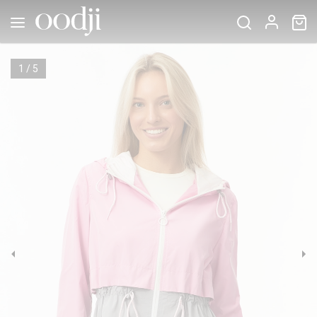
1
/
5