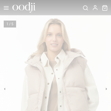
1
/
5