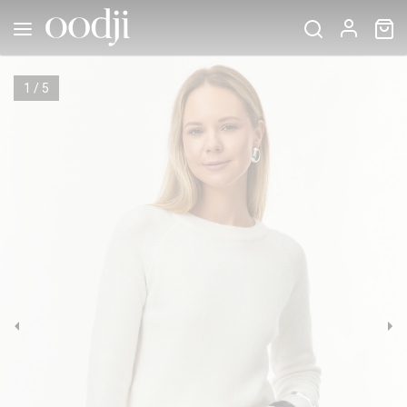
1
/
5