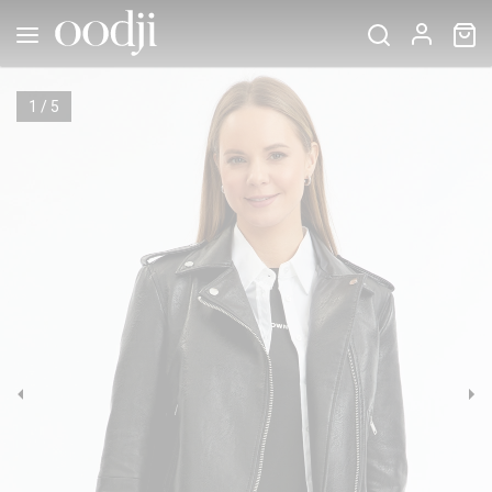
1
/
5