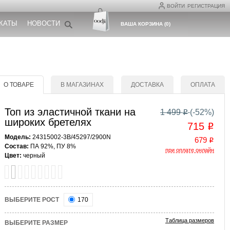
ВОЙТИ
РЕГИСТРАЦИЯ
КАТЫ
НОВОСТИ
ВАША КОРЗИНА
(
0
)
О ТОВАРЕ
В МАГАЗИНАХ
ДОСТАВКА
ОПЛАТА
Топ из эластичной ткани на
1 499
(-
52
%)
o
широких бретелях
715
o
Модель:
24315002-3B/45297/2900N
679
o
Состав:
ПА 92%, ПУ 8%
при оплате онлайн
Цвет:
черный
ВЫБЕРИТЕ РОСТ
170
Таблица размеров
ВЫБЕРИТЕ РАЗМЕР