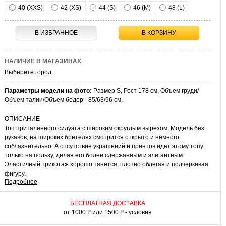
40 (XXS)
42 (XS)
44 (S)
46 (M)
48 (L)
В ИЗБРАННОЕ
В КОРЗИНУ
НАЛИЧИЕ В МАГАЗИНАХ
Выберите город
Параметры модели на фото:
Размер S, Рост 178 см, Объем груди/
Объем талии/Объем бедер - 85/63/96 см.
ОПИСАНИЕ
Топ приталенного силуэта с широким округлым вырезом. Модель без
рукавов, на широких бретелях смотрится открыто и немного
соблазнительно. А отсутствие украшений и принтов идет этому топу
только на пользу, делая его более сдержанным и элегантным.
Эластичный трикотаж хорошо тянется, плотно облегая и подчеркивая
фигуру.
Подробнее
КАК НОСИТЬ
Эта модель идеально подходит для жаркой погоды. Топ на широких
БЕСПЛАТНАЯ ДОСТАВКА
бретелях – беспроигрышный вариант для вашего повседневного
от 1000 ₽ или 1500 ₽ -
условия
гардероба. Он прекрасно смотрится сам по себе, например, с