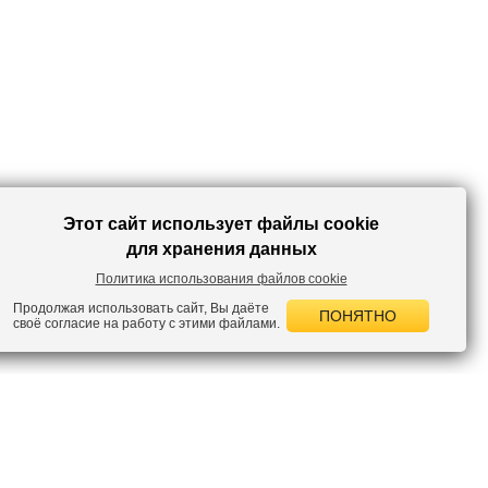
шортами или короткой расклешенной юбкой. Топ можно носить и как
часть многослойного комплекта с жакетами, кардиганами или
джинсовыми куртками. Его можно надевать на работу как часть
классического наряда с брюками, а в следующий раз можно создать
соблазнительный наряд для отдыха с хлопковыми шортами. В этом
топе вы сможете быть каждый раз разной!
Этот сайт использует файлы cookie
для хранения данных
Политика использования файлов cookie
Продолжая использовать сайт, Вы даёте
ПОНЯТНО
своё согласие на работу с этими файлами.
 НОВОСТИ
лок по