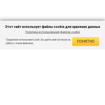
Этот сайт использует файлы cookie для хранения данных
Политика использования файлов cookie
В КОРЗИНУ
451 ₽
1 499 ₽
-69%
Продолжая использовать сайт, Вы даёте своё согласие на
ПОНЯТНО
ДЕЙСТВУЮЩИЕ СКИДКИ
работу с этими файлами.
Скидка на товар 69% :
1 048 ₽
ПОДПИШИСЬ НА АКЦИИ И СКИДКИ
При оплате онлайн 5% :
23 ₽
Экономия :
1 071 ₽
Я даю согласие на получение рассылок по электронной почте.
O компании
Таблица размеров
Контакты
Соглашение
Вопросы и ответы
пользователя