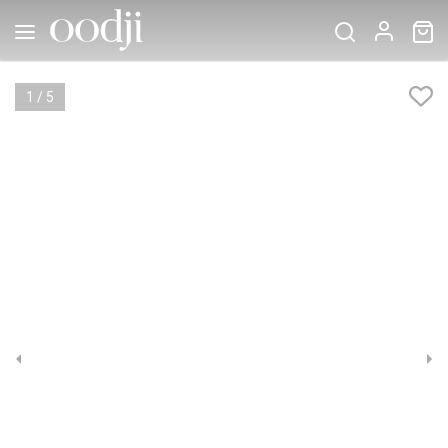
1
/
5