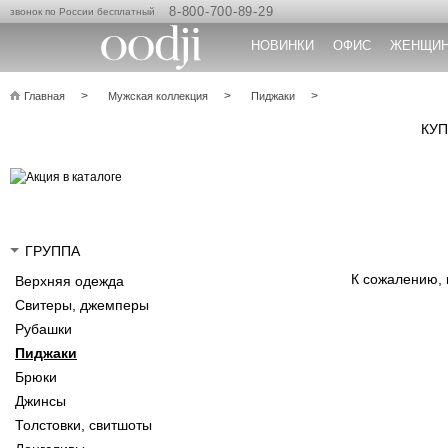
8-800-700-89-29
звонок по России бесплатный
НОВИНКИ
ОФИС
ЖЕНЩИ
Главная
Мужская коллекция
Пиджаки
КУП
ГРУППА
К сожалению,
Верхняя одежда
Свитеры, джемперы
Рубашки
Пиджаки
Брюки
Джинсы
Толстовки, свитшоты