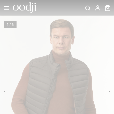
1
/
6