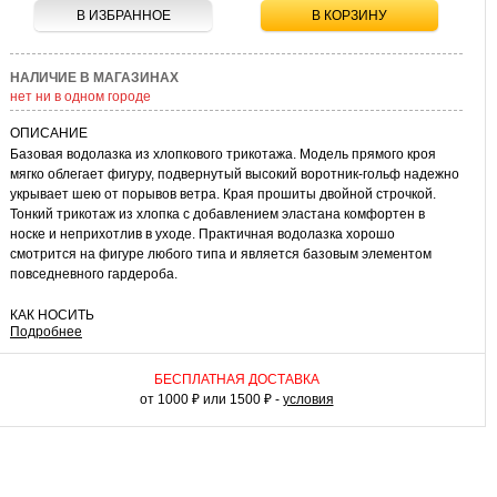
В ИЗБРАННОЕ
В КОРЗИНУ
НАЛИЧИЕ В МАГАЗИНАХ
нет ни в одном городе
ОПИСАНИЕ
Базовая водолазка из хлопкового трикотажа. Модель прямого кроя
мягко облегает фигуру, подвернутый высокий воротник-гольф надежно
укрывает шею от порывов ветра. Края прошиты двойной строчкой.
Тонкий трикотаж из хлопка с добавлением эластана комфортен в
носке и неприхотлив в уходе. Практичная водолазка хорошо
смотрится на фигуре любого типа и является базовым элементом
повседневного гардероба.
КАК НОСИТЬ
Подробнее
С классическими брюками и туфлями дерби вы получите базовый
деловой комплект, который можно разнообразить пиджаком,
пуловером или костюмной жилеткой. Водолазка с джинсами и кедами
БЕСПЛАТНАЯ ДОСТАВКА
составит универсальный городской комплект для неформальных
от 1000 ₽ или 1500 ₽ -
условия
встреч и повседневных дел.