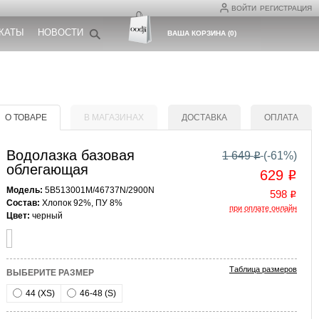
ВОЙТИ
РЕГИСТРАЦИЯ
КАТЫ
НОВОСТИ
ВАША КОРЗИНА
(
0
)
О ТОВАРЕ
В МАГАЗИНАХ
ДОСТАВКА
ОПЛАТА
Водолазка базовая
1 649
(-
61
%)
o
облегающая
629
o
Модель:
5B513001M/46737N/2900N
598
o
Состав:
Хлопок 92%, ПУ 8%
при оплате онлайн
Цвет:
черный
Таблица размеров
ВЫБЕРИТЕ РАЗМЕР
44 (XS)
46-48 (S)