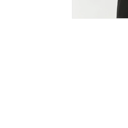
ПОКУПАТЕЛЯМ
ИНТЕРНЕТ-МАГАЗИН
О компании
Вопросы и ответы
Магазины
Как сделать заказ
Подарочные сертификаты
Таблица размеров
Новости
Оплата товара