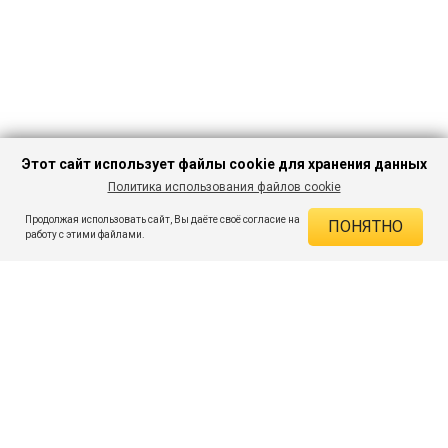
Этот сайт использует файлы cookie для хранения данных
Политика использования файлов cookie
В КОРЗИНУ
374 ₽
1 099 ₽
-65%
Продолжая использовать сайт, Вы даёте своё согласие на
ПОНЯТНО
ДЕЙСТВУЮЩИЕ СКИДКИ
работу с этими файлами.
Скидка на товар 65% :
725 ₽
ПОДПИШИСЬ НА АКЦИИ И СКИДКИ
При оплате онлайн 5% :
19 ₽
Экономия :
744 ₽
Я даю согласие на получение рассылок по электронной почте.
O компании
Таблица размеров