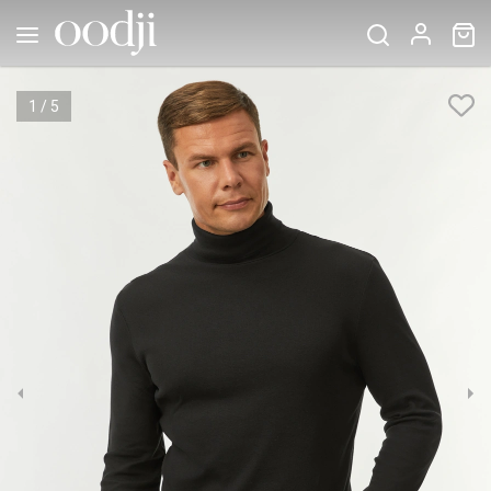
1
/
5