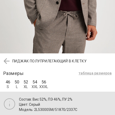
ПИДЖАК ПОЛУПРИЛЕГАЮЩИЙ В КЛЕТКУ
Размеры
таблица размеров
46
50
52
54
56
S
L
XL
XXL
XXXL
Состав: Вис 52%, ПЭ 46%, ПУ 2%
Цвет: Серый
Модель: 2L530005M/51870/2337C