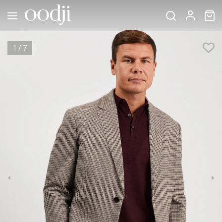
1
/
7