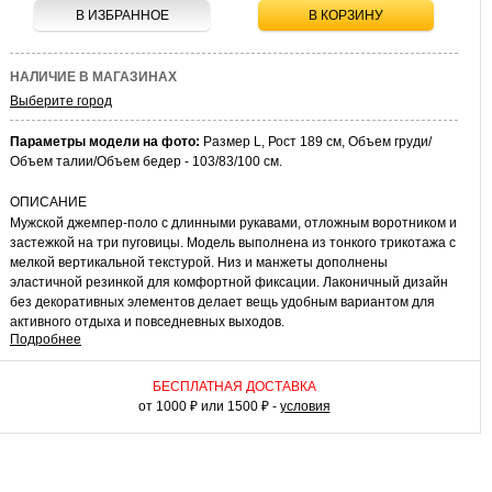
В ИЗБРАННОЕ
В КОРЗИНУ
НАЛИЧИЕ В МАГАЗИНАХ
Выберите город
Параметры модели на фото:
Размер L, Рост 189 см, Объем груди/
Объем талии/Объем бедер - 103/83/100 см.
ОПИСАНИЕ
Мужской джемпер-поло с длинными рукавами, отложным воротником и
застежкой на три пуговицы. Модель выполнена из тонкого трикотажа с
мелкой вертикальной текстурой. Низ и манжеты дополнены
эластичной резинкой для комфортной фиксации. Лаконичный дизайн
без декоративных элементов делает вещь удобным вариантом для
активного отдыха и повседневных выходов.
Подробнее
КАК НОСИТЬ
Носите джемпер с джинсами и кроссовками для прогулок в теплую
БЕСПЛАТНАЯ ДОСТАВКА
погоду. В межсезонье накиньте поверх водолазки или тонкой футболки
от 1000 ₽ или 1500 ₽ -
условия
— воротник-поло добавит образу интеллигентный акцент. В
прохладный день дополните комплект курткой-рубашкой, оставив
воротник выглядывать из-под ворота.