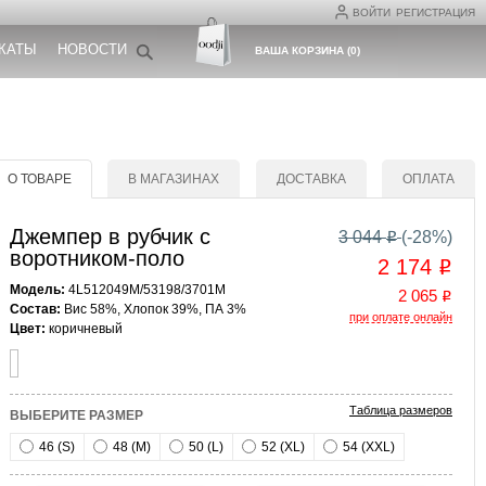
ВОЙТИ
РЕГИСТРАЦИЯ
КАТЫ
НОВОСТИ
ВАША КОРЗИНА
(
0
)
О ТОВАРЕ
В МАГАЗИНАХ
ДОСТАВКА
ОПЛАТА
Джемпер в рубчик с
3 044
(-
28
%)
o
воротником-поло
2 174
o
Модель:
4L512049M/53198/3701M
2 065
o
Состав:
Вис 58%, Хлопок 39%, ПА 3%
при оплате онлайн
Цвет:
коричневый
Таблица размеров
ВЫБЕРИТЕ РАЗМЕР
46 (S)
48 (M)
50 (L)
52 (XL)
54 (XXL)