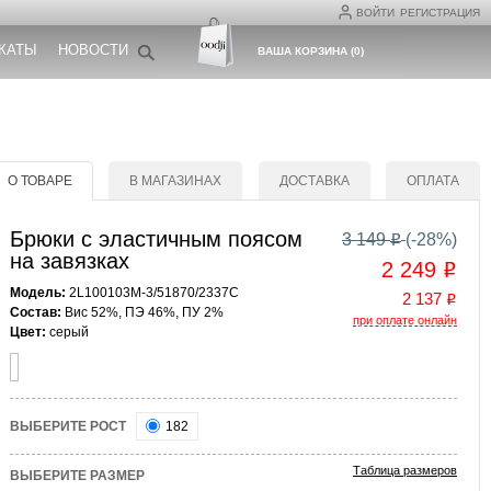
ВОЙТИ
РЕГИСТРАЦИЯ
КАТЫ
НОВОСТИ
ВАША КОРЗИНА
(
0
)
О ТОВАРЕ
В МАГАЗИНАХ
ДОСТАВКА
ОПЛАТА
Брюки с эластичным поясом
3 149
(-
28
%)
o
на завязках
2 249
o
Модель:
2L100103M-3/51870/2337C
2 137
o
Состав:
Вис 52%, ПЭ 46%, ПУ 2%
при оплате онлайн
Цвет:
серый
ВЫБЕРИТЕ РОСТ
182
Таблица размеров
ВЫБЕРИТЕ РАЗМЕР