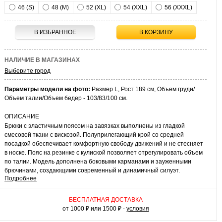
46 (S)
48 (M)
52 (XL)
54 (XXL)
56 (XXXL)
В ИЗБРАННОЕ
В КОРЗИНУ
НАЛИЧИЕ В МАГАЗИНАХ
Выберите город
Параметры модели на фото:
Размер L, Рост 189 см, Объем груди/
Объем талии/Объем бедер - 103/83/100 см.
ОПИСАНИЕ
Брюки с эластичным поясом на завязках выполнены из гладкой
смесовой ткани с вискозой. Полуприлегающий крой со средней
посадкой обеспечивает комфортную свободу движений и не стесняет
в носке. Пояс на резинке с кулиской позволяет отрегулировать объем
по талии. Модель дополнена боковыми карманами и зауженными
брючинами, создающими современный и динамичный силуэт.
Подробнее
КАК НОСИТЬ
Сочетайте брюки в клетку с базовыми футболками, поло или
БЕСПЛАТНАЯ ДОСТАВКА
рубашками для повседневных образов. В прохладную погоду добавьте
от 1000 ₽ или 1500 ₽ -
условия
жакет или легкую куртку. Из обуви подойдут кеды, лоферы или дерби.