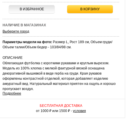
В ИЗБРАННОЕ
В КОРЗИНУ
НАЛИЧИЕ В МАГАЗИНАХ
Выберите город
Параметры модели на фото:
Размер L, Рост 189 см, Объем груди/
Объем талии/Объем бедер - 103/84/98 см.
ОПИСАНИЕ
Облегающая футболка с короткими рукавами и круглым вырезом.
Модель из 100% хлопка с мелкой фактурной вязкой оснащена
декоративной вышивкой в виде герба на груди. Края рукавов
оформлены контрастной отделкой, которая добавляет изделию
аккуратный вид. Натуральный материал приятен на ощупь и хорошо
пропускает воздух.
Подробнее
КАК НОСИТЬ
Сочетайте футболку с джинсами или брюками-чинос для
БЕСПЛАТНАЯ ДОСТАВКА
повседневных выходов. В прохладную погоду дополните комплект
от 1000 ₽ или 1500 ₽ -
условия
легкой курткой или жилетом. К модели подойдут кроссовки, мокасины
или лоферы для завершенного мужского образа.