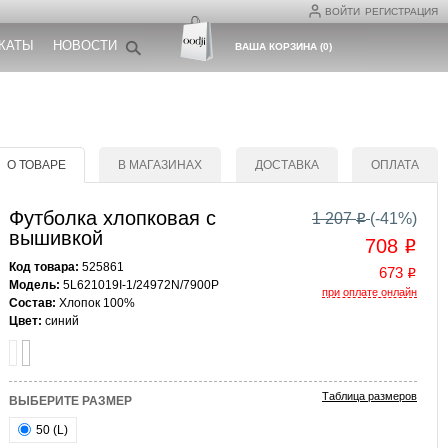
ВОЙТИ
РЕГИСТРАЦИЯ
КАТЫ
НОВОСТИ
ВАША КОРЗИНА
(
0
)
О ТОВАРЕ
В МАГАЗИНАХ
ДОСТАВКА
ОПЛАТА
Футболка хлопковая с
1 207
(-
41
%)
o
вышивкой
708
o
Код товара:
525861
673
o
Модель:
5L621019I-1/24972N/7900P
при оплате онлайн
Состав:
Хлопок 100%
Цвет:
синий
Таблица размеров
ВЫБЕРИТЕ РАЗМЕР
50 (L)