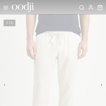
1
/
6