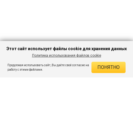
Этот сайт использует файлы cookie для хранения данных
Политика использования файлов cookie
В КОРЗИНУ
787 ₽
1 417 ₽
-44%
Продолжая использовать сайт, Вы даёте своё согласие на
ПОНЯТНО
ДЕЙСТВУЮЩИЕ СКИДКИ
работу с этими файлами.
Скидка на товар 44% :
630 ₽
ПОДПИШИСЬ НА АКЦИИ И СКИДКИ
При оплате онлайн 5% :
39 ₽
Экономия :
669 ₽
Я даю согласие на получение рассылок по электронной почте.
O компании
Таблица размеров