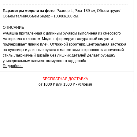
Параметры модели на фото:
Размер L, Рост 189 см, Объем груди/
Объем талии/Объем бедер - 103/83/100 см.
ОПИСАНИЕ
Рубашка приталенная с длинным рукавом выполнена из смесового
материала с хлопком. Модель формирует аккуратный силуэт и
подчеркивает линию плеч. Отложной воротник, центральная застежка
на пуговицы и длинные рукава с манжетами сохраняют классический
стиль. Лаконичный дизайн без лишних деталей делает рубашку
универсальным элементом мужского гардероба.
Подробнее
КАК НОСИТЬ
Рубашка подойдет для деловых и повседневных комплектов. Ее можно
БЕСПЛАТНАЯ ДОСТАВКА
сочетать с классическими брюками и костюмами для офисного образа
от 1000 ₽ или 1500 ₽ -
условия
или носить с джинсами и чиносами в более свободных сочетаниях.
Модель гармонично смотрится как самостоятельно, так и под
пиджаком или кардиганом.