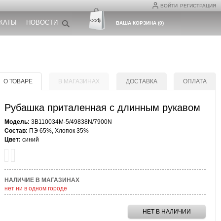
ВОЙТИ
РЕГИСТРАЦИЯ
КАТЫ
НОВОСТИ
ВАША КОРЗИНА
(
0
)
О ТОВАРЕ
В МАГАЗИНАХ
ДОСТАВКА
ОПЛАТА
Рубашка приталенная с длинным рукавом
Модель:
3B110034M-5/49838N/7900N
Состав:
ПЭ 65%, Хлопок 35%
Цвет:
синий
НАЛИЧИЕ В МАГАЗИНАХ
нет ни в одном городе
НЕТ В НАЛИЧИИ