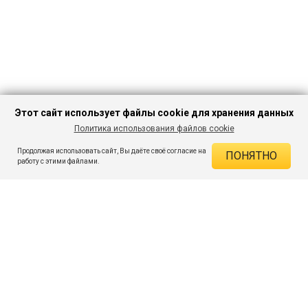
Этот сайт использует файлы cookie для хранения данных
Политика использования файлов cookie
В КОРЗИНУ
354 ₽
649 ₽
-45%
Продолжая использовать сайт, Вы даёте своё согласие на
ПОНЯТНО
ДЕЙСТВУЮЩИЕ СКИДКИ
работу с этими файлами.
Скидка на товар 45% :
295 ₽
ПОДПИШИСЬ НА АКЦИИ И СКИДКИ
При оплате онлайн 5% :
18 ₽
Экономия :
313 ₽
Я даю согласие на получение рассылок по электронной почте.
O компании
Таблица размеров