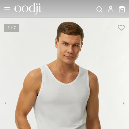
1
/
7