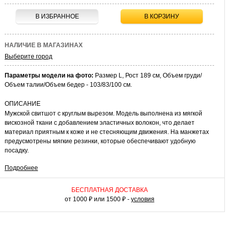
В ИЗБРАННОЕ
В КОРЗИНУ
НАЛИЧИЕ В МАГАЗИНАХ
Выберите город
Параметры модели на фото:
Размер L, Рост 189 см, Объем груди/
Объем талии/Объем бедер - 103/83/100 см.
ОПИСАНИЕ
Мужской свитшот с круглым вырезом. Модель выполнена из мягкой
вискозной ткани с добавлением эластичных волокон, что делает
материал приятным к коже и не стесняющим движения. На манжетах
предусмотрены мягкие резинки, которые обеспечивают удобную
посадку.
Подробнее
КАК НОСИТЬ
Носите свитшот с джинсами и кедами, создавая комфортные
повседневные сочетания. Для более собранного вида комбинируйте
БЕСПЛАТНАЯ ДОСТАВКА
его с чиносами и ботинками или лоферами. В прохладную погоду
от 1000 ₽ или 1500 ₽ -
условия
свитшот легко дополнить пиджаком или стеганой курткой.
Универсальная модель для базового мужского гардероба.