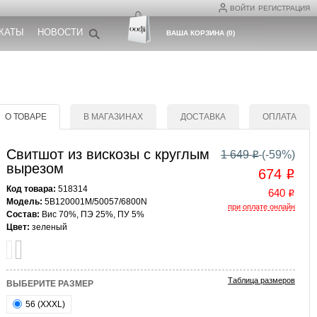
ВОЙТИ
РЕГИСТРАЦИЯ
КАТЫ
НОВОСТИ
ВАША КОРЗИНА
(
0
)
О ТОВАРЕ
В МАГАЗИНАХ
ДОСТАВКА
ОПЛАТА
Свитшот из вискозы с круглым
1 649
(-
59
%)
o
вырезом
674
o
Код товара:
518314
640
o
Модель:
5B120001M/50057/6800N
при оплате онлайн
Состав:
Вис 70%, ПЭ 25%, ПУ 5%
Цвет:
зеленый
Таблица размеров
ВЫБЕРИТЕ РАЗМЕР
56 (XXXL)