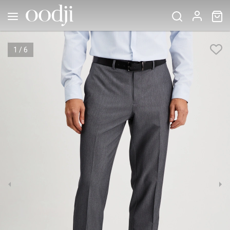
1
/
6