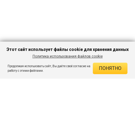
Этот сайт использует файлы cookie для хранения данных
Политика использования файлов cookie
В КОРЗИНУ
2 024 ₽
2 834 ₽
-28%
Продолжая использовать сайт, Вы даёте своё согласие на
ПОНЯТНО
ДЕЙСТВУЮЩИЕ СКИДКИ
работу с этими файлами.
Скидка на товар 28% :
810 ₽
ПОДПИШИСЬ НА АКЦИИ И СКИДКИ
При оплате онлайн 5% :
101 ₽
Экономия :
911 ₽
Я даю согласие на получение рассылок по электронной почте.
O компании
Таблица размеров