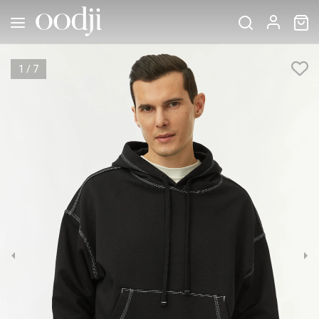
1
/
7