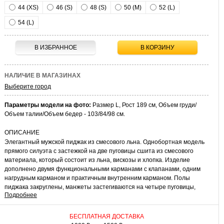
44 (XS)
46 (S)
48 (S)
50 (M)
52 (L)
54 (L)
В ИЗБРАННОЕ
В КОРЗИНУ
НАЛИЧИЕ В МАГАЗИНАХ
Выберите город
Параметры модели на фото:
Размер L, Рост 189 см, Объем груди/
Объем талии/Объем бедер - 103/84/98 см.
ОПИСАНИЕ
Элегантный мужской пиджак из смесового льна. Однобортная модель
прямого силуэта с застежкой на две пуговицы сшита из смесового
материала, который состоит из льна, вискозы и хлопка. Изделие
дополнено двумя функциональными карманами с клапанами, одним
нагрудным карманом и практичным внутренним карманом. Полы
пиджака закруглены, манжеты застегиваются на четыре пуговицы,
Подробнее
расположенные вертикально. Утонченный штрих пиджаку придают
двойные шлицы.
БЕСПЛАТНАЯ ДОСТАВКА
КАК НОСИТЬ