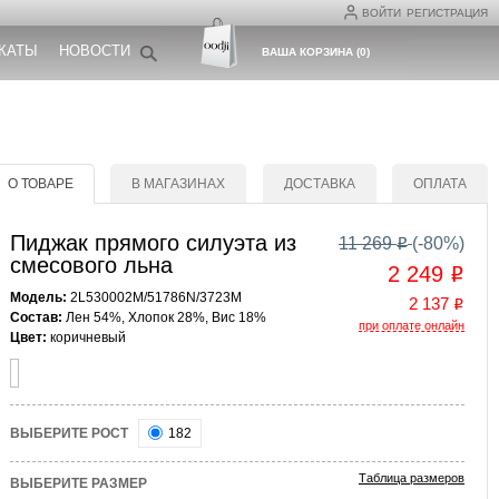
ВОЙТИ
РЕГИСТРАЦИЯ
КАТЫ
НОВОСТИ
ВАША КОРЗИНА
(
0
)
О ТОВАРЕ
В МАГАЗИНАХ
ДОСТАВКА
ОПЛАТА
Пиджак прямого силуэта из
11 269
(-
80
%)
o
смесового льна
2 249
o
Модель:
2L530002M/51786N/3723M
2 137
o
Состав:
Лен 54%, Хлопок 28%, Вис 18%
при оплате онлайн
Цвет:
коричневый
ВЫБЕРИТЕ РОСТ
182
Таблица размеров
ВЫБЕРИТЕ РАЗМЕР