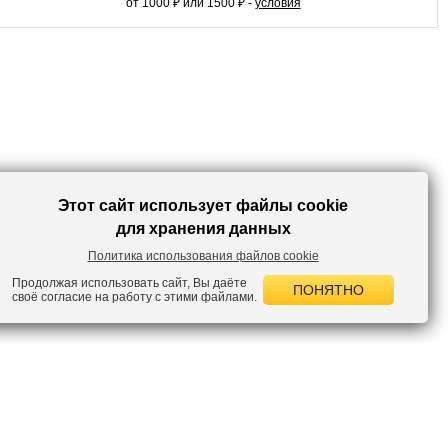
от 1000 ₽ или 1500 ₽ -
условия
Пиджак из смесового льна хорошо смотрится с однотонной
футболкой, джинсами и мокасинами в повседневных аккуратных
образах. Модель также впишется в ваши офисные комплекты в паре с
классическими брюками. Льняной пиджак прямого кроя – интересная
основа мужских образов.
Этот сайт использует файлы cookie
для хранения данных
Политика использования файлов cookie
Продолжая использовать сайт, Вы даёте
ПОНЯТНО
своё согласие на работу с этими файлами.
 НОВОСТИ
лок по