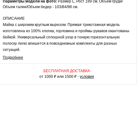
Параметры модели на фото:
Размер L, Рост 189 см, Объем груди/
Объем талии/Объем бедер - 103/84/98 см.
ОПИСАНИЕ
Майка с широким круглым вырезом. Прямая трикотажная модель
изготовлена из 100% хлопка, горловина и проймы рукавов окантованы
бейкой. Универсальный сплошной узор в тонкую горизонтальную
полоску легко впишется в повседневные комплекты для разных
ситуаций.
Подробнее
КАК НОСИТЬ
В качестве самостоятельного верха полосатая майка подходит для
БЕСПЛАТНАЯ ДОСТАВКА
комфортных летних луков с шортами или свободными льняными
от 1000 ₽ или 1500 ₽ -
условия
брюками. Если вы любите многослойные образы, дополните ансамбль
свободной рубашкой из вискозы. Хлопковая майка в полоску уместна
на тренировках, во время активного отдыха или на велосипедной
прогулке. Удачное решение для мужского гардероба.