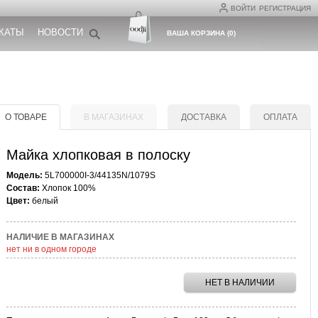
ВОЙТИ
РЕГИСТРАЦИЯ
КАТЫ
НОВОСТИ
ВАША КОРЗИНА
(
0
)
О ТОВАРЕ
В МАГАЗИНАХ
ДОСТАВКА
ОПЛАТА
Майка хлопковая в полоску
Модель:
5L700000I-3/44135N/1079S
Состав:
Хлопок 100%
Цвет:
белый
НАЛИЧИЕ В МАГАЗИНАХ
нет ни в одном городе
НЕТ В НАЛИЧИИ