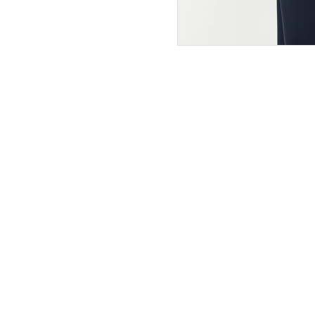
ПОКУПАТЕЛЯМ
ИНТЕРНЕТ-МАГАЗИН
О компании
Вопросы и ответы
Магазины
Как сделать заказ
Подарочные сертификаты
Таблица размеров
Новости
Оплата товара