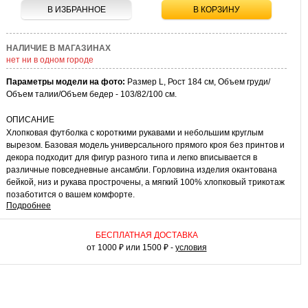
В ИЗБРАННОЕ
В КОРЗИНУ
НАЛИЧИЕ В МАГАЗИНАХ
нет ни в одном городе
Параметры модели на фото:
Размер L, Рост 184 см, Объем груди/
Объем талии/Объем бедер - 103/82/100 см.
ОПИСАНИЕ
Хлопковая футболка с короткими рукавами и небольшим круглым
вырезом. Базовая модель универсального прямого кроя без принтов и
декора подходит для фигур разного типа и легко вписывается в
различные повседневные ансамбли. Горловина изделия окантована
бейкой, низ и рукава прострочены, а мягкий 100% хлопковый трикотаж
позаботится о вашем комфорте.
Подробнее
КАК НОСИТЬ
Благодаря лаконичному дизайну футболку можно носить как
БЕСПЛАТНАЯ ДОСТАВКА
самостоятельный верх или интегрировать в многослойные луки в
от 1000 ₽ или 1500 ₽ -
условия
качестве нижнего слоя. С джинсами, чиносами или свободными
спортивными брюками у вас получится практичный повседневный
образ. Сочетание базовой футболки, ярких принтованных шорт и
слипонов подойдет для пляжной вечеринки или прогулки в теплый
выходной день. Футболка их хлопка – незаменимая база мужского