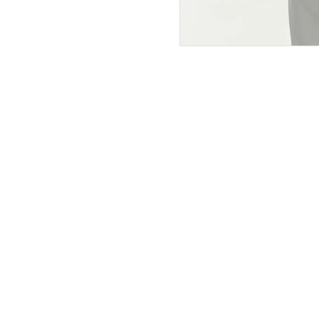
ПОКУПАТЕЛЯМ
ИНТЕРНЕТ-МАГАЗИН
О компании
Вопросы и ответы
Магазины
Как сделать заказ
Подарочные сертификаты
Таблица размеров
Новости
Оплата товара