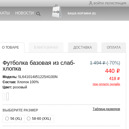
ВОЙТИ
РЕГИСТРАЦИЯ
КАТЫ
НОВОСТИ
ВАША КОРЗИНА
(
0
)
О ТОВАРЕ
В МАГАЗИНАХ
ДОСТАВКА
ОПЛАТА
Футболка базовая из слаб-
1 494
(-
70
%)
o
хлопка
440
o
Модель:
5L641014I/51225/4100N
418
o
Состав:
Хлопок 100%
при оплате онлайн
Цвет:
розовый
Таблица размеров
ВЫБЕРИТЕ РАЗМЕР
56 (XL)
58-60 (XXL)