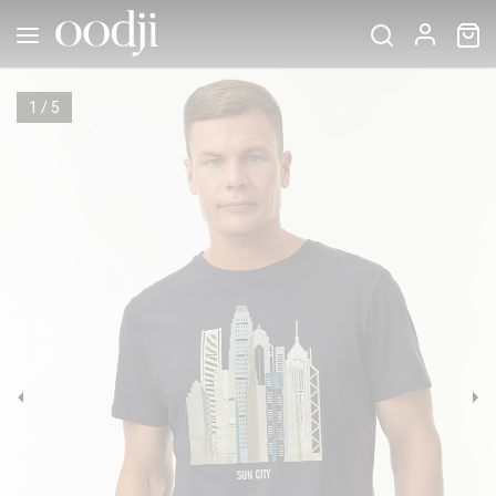
1
/
5