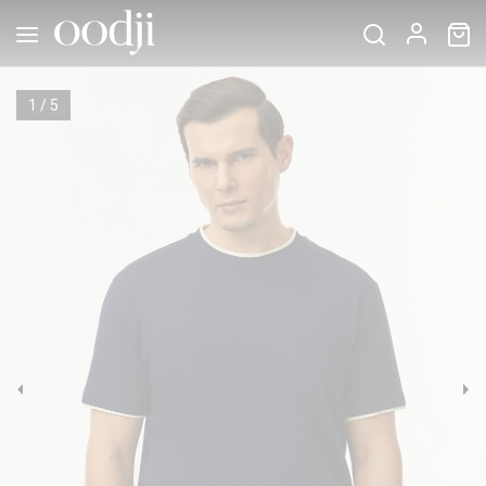
1
/
5