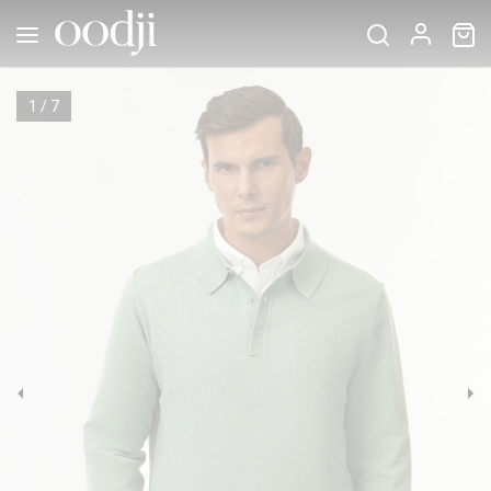
1
/
7