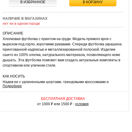
В ИЗБРАННОЕ
В КОРЗИНУ
НАЛИЧИЕ В МАГАЗИНАХ
нет ни в одном городе
ОПИСАНИЕ
Хлопковая футболка с принтом на груди. Модель прямого кроя с
вырезом под горло, короткими рукавами. Спереди футболка украшена
принтованной надписью и металлизированной полоской. Изделие
сшито из 100% хлопка, натурального материала, позволяющего коже
дышать. Эта футболка поможет вам создать актуальные комплекты в
спортивном или уличном стиле.
КАК НОСИТЬ
Надев ее с удлиненными шортами, трендовыми кроссовками и
Подробнее
бейсболкой, вы получите стильный образ для вечеринки или встречи с
друзьями. Дополнив футболку трикотажными брюками и спортивной
обувью, вы сможете отправиться на пробежку или в поездку за город
БЕСПЛАТНАЯ ДОСТАВКА
для активного отдыха. Эта футболка легко адаптируется в вашем
от 1000 ₽ или 1500 ₽ -
условия
повседневном гардеробе!