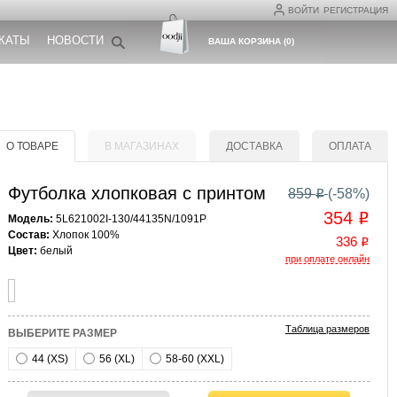
ВОЙТИ
РЕГИСТРАЦИЯ
КАТЫ
НОВОСТИ
ВАША КОРЗИНА
(
0
)
О ТОВАРЕ
В МАГАЗИНАХ
ДОСТАВКА
ОПЛАТА
Футболка хлопковая с принтом
859
(-
58
%)
o
354
o
Модель:
5L621002I-130/44135N/1091P
Состав:
Хлопок 100%
336
o
Цвет:
белый
при оплате онлайн
Таблица размеров
ВЫБЕРИТЕ РАЗМЕР
44 (XS)
56 (XL)
58-60 (XXL)