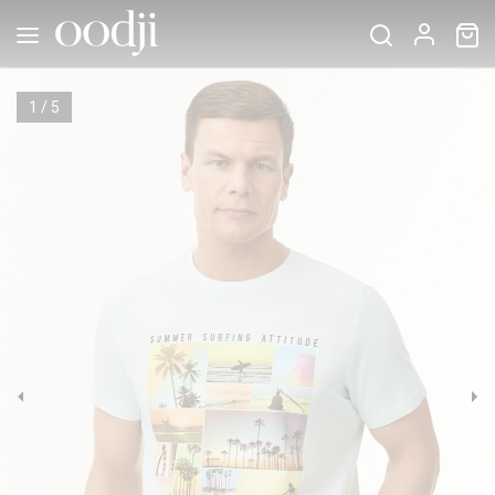
1
/
5