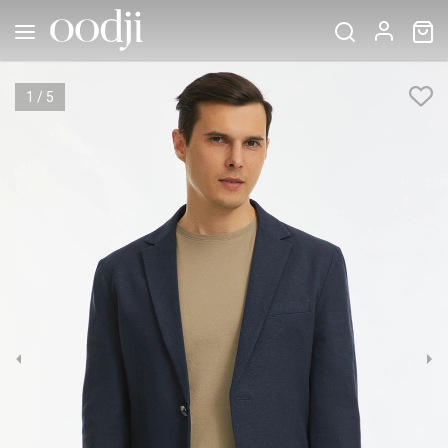
1
/
5