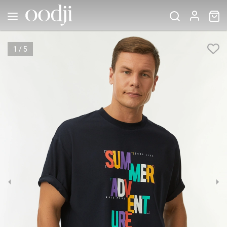
1
/
5