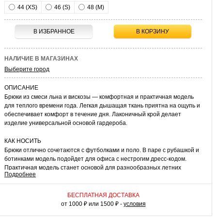
44 (XS)
46 (S)
48 (M)
В ИЗБРАННОЕ
В КОРЗИНУ
НАЛИЧИЕ В МАГАЗИНАХ
Выберите город
ОПИСАНИЕ
Брюки из смеси льна и вискозы — комфортная и практичная модель
для теплого времени года. Легкая дышащая ткань приятна на ощупь и
обеспечивает комфорт в течение дня. Лаконичный крой делает
изделие универсальной основой гардероба.
КАК НОСИТЬ
Брюки отлично сочетаются с футболками и поло. В паре с рубашкой и
ботинками модель подойдет для офиса с нестрогим дресс-кодом.
Практичная модель станет основой для разнообразных летних
Подробнее
комплектов и поможет создать множество стильных образов.
БЕСПЛАТНАЯ ДОСТАВКА
от 1000 ₽ или 1500 ₽ -
условия