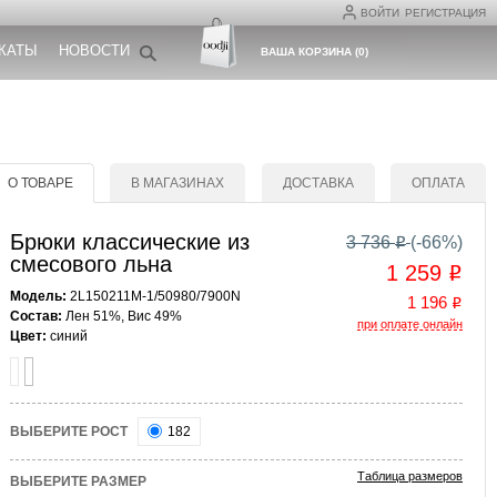
ВОЙТИ
РЕГИСТРАЦИЯ
КАТЫ
НОВОСТИ
ВАША КОРЗИНА
(
0
)
О ТОВАРЕ
В МАГАЗИНАХ
ДОСТАВКА
ОПЛАТА
Брюки классические из
3 736
(-
66
%)
o
смесового льна
1 259
o
Модель:
2L150211M-1/50980/7900N
1 196
o
Состав:
Лен 51%, Вис 49%
при оплате онлайн
Цвет:
синий
ВЫБЕРИТЕ РОСТ
182
Таблица размеров
ВЫБЕРИТЕ РАЗМЕР