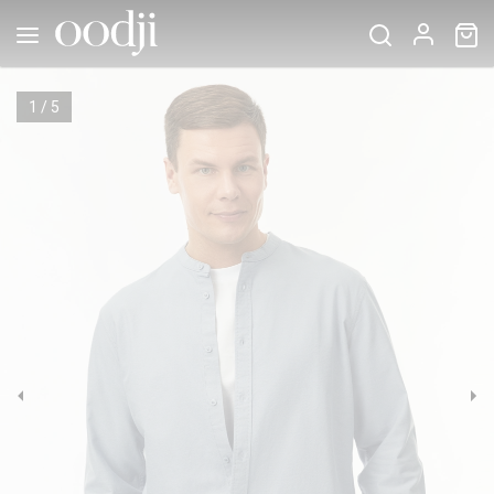
1
/
5