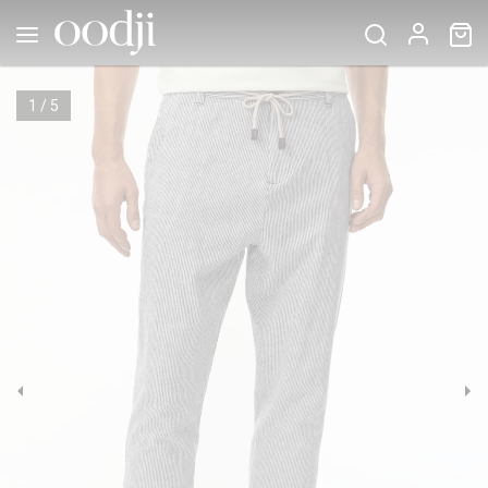
1
/
5