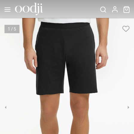
1
/
5