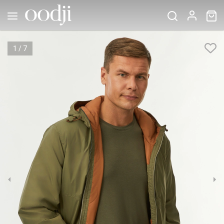
1
/
7