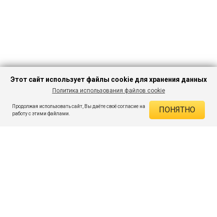
Этот сайт использует файлы cookie для хранения данных
Политика использования файлов cookie
В КОРЗИНУ
2 999 ₽
6 382 ₽
-53%
Продолжая использовать сайт, Вы даёте своё согласие на
ПОНЯТНО
ДЕЙСТВУЮЩИЕ СКИДКИ
работу с этими файлами.
Скидка на товар 53% :
3 383 ₽
ПОДПИШИСЬ НА АКЦИИ И СКИДКИ
При оплате онлайн 5% :
150 ₽
Экономия :
3 533 ₽
Я даю согласие на получение рассылок по электронной почте.
O компании
Таблица размеров