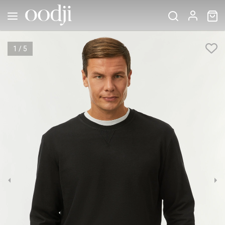
1
/
5