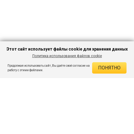
Этот сайт использует файлы cookie для хранения данных
Политика использования файлов cookie
В КОРЗИНУ
629 ₽
1 899 ₽
-66%
Продолжая использовать сайт, Вы даёте своё согласие на
ПОНЯТНО
ДЕЙСТВУЮЩИЕ СКИДКИ
работу с этими файлами.
Скидка на товар 66% :
1 270 ₽
ПОДПИШИСЬ НА АКЦИИ И СКИДКИ
При оплате онлайн 5% :
31 ₽
Экономия :
1 301 ₽
Я даю согласие на получение рассылок по электронной почте.
O компании
Таблица размеров