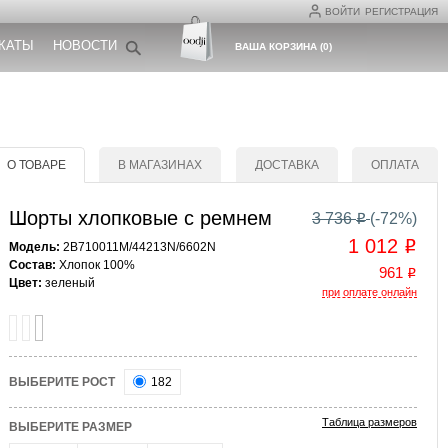
ВОЙТИ
РЕГИСТРАЦИЯ
КАТЫ
НОВОСТИ
ВАША КОРЗИНА
(
0
)
О ТОВАРЕ
В МАГАЗИНАХ
ДОСТАВКА
ОПЛАТА
Шорты хлопковые с ремнем
3 736
(-
72
%)
o
1 012
o
Модель:
2B710011M/44213N/6602N
Состав:
Хлопок 100%
961
o
Цвет:
зеленый
при оплате онлайн
ВЫБЕРИТЕ РОСТ
182
Таблица размеров
ВЫБЕРИТЕ РАЗМЕР