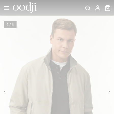
1
/
5