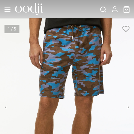
1
/
5