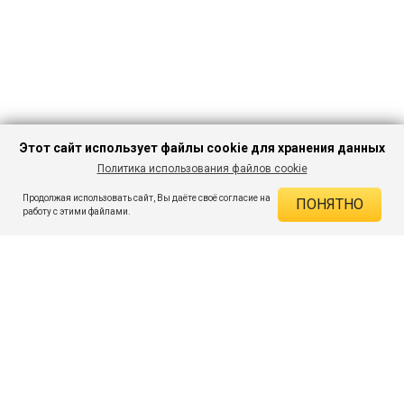
Этот сайт использует файлы cookie для хранения данных
Политика использования файлов cookie
В КОРЗИНУ
449 ₽
2 759 ₽
-83%
Продолжая использовать сайт, Вы даёте своё согласие на
ПОНЯТНО
ДЕЙСТВУЮЩИЕ СКИДКИ
работу с этими файлами.
Скидка на товар 83% :
2 310 ₽
ПОДПИШИСЬ НА АКЦИИ И СКИДКИ
При оплате онлайн 5% :
22 ₽
Экономия :
2 332 ₽
Я даю согласие на получение рассылок по электронной почте.
O компании
Таблица размеров