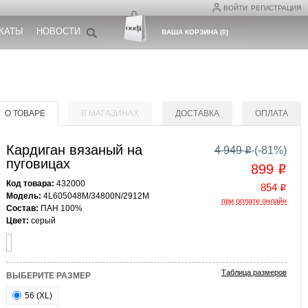
ВОЙТИ
РЕГИСТРАЦИЯ
КАТЫ
НОВОСТИ
ВАША КОРЗИНА
(
0
)
О ТОВАРЕ
В МАГАЗИНАХ
ДОСТАВКА
ОПЛАТА
Кардиган вязаный на
4 949
(-
81
%)
o
пуговицах
899
o
Код товара:
432000
854
o
Модель:
4L605048M/34800N/2912M
при оплате онлайн
Состав:
ПАН 100%
Цвет:
серый
Таблица размеров
ВЫБЕРИТЕ РАЗМЕР
56 (XL)