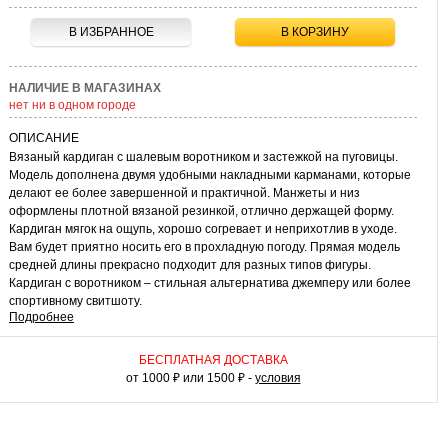
В ИЗБРАННОЕ
В КОРЗИНУ
НАЛИЧИЕ В МАГАЗИНАХ
нет ни в одном городе
ОПИСАНИЕ
Вязаный кардиган с шалевым воротником и застежкой на пуговицы.
Модель дополнена двумя удобными накладными карманами, которые
делают ее более завершенной и практичной. Манжеты и низ
оформлены плотной вязаной резинкой, отлично держащей форму.
Кардиган мягок на ощупь, хорошо согревает и неприхотлив в уходе.
Вам будет приятно носить его в прохладную погоду. Прямая модель
средней длины прекрасно подходит для разных типов фигуры.
Кардиган с воротником – стильная альтернатива джемперу или более
спортивному свитшоту.
Подробнее
КАК НОСИТЬ
С кардиганом вы сможете создавать эффектные многослойные
БЕСПЛАТНАЯ ДОСТАВКА
комплекты одежды. В нем можно пойти на работу, встретиться с
от 1000 ₽ или 1500 ₽ -
условия
друзьями в уютном кафе или просто прогуляться в кино. Кардиган
можно носить с рубашками или водолазками. Практичная модель для
классических решений и экспериментов с образами.