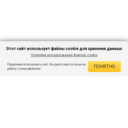
Этот сайт использует файлы cookie для хранения данных
Политика использования файлов cookie
В КОРЗИНУ
708 ₽
1 899 ₽
-62%
Продолжая использовать сайт, Вы даёте своё согласие на
ПОНЯТНО
ДЕЙСТВУЮЩИЕ СКИДКИ
работу с этими файлами.
Скидка на товар 62% :
1 191 ₽
ПОДПИШИСЬ НА АКЦИИ И СКИДКИ
При оплате онлайн 5% :
35 ₽
Экономия :
1 226 ₽
Я даю согласие на получение рассылок по электронной почте.