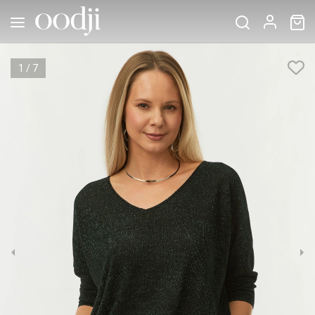
1
/
7