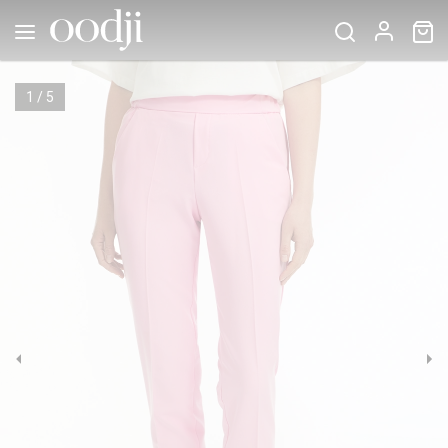
1
/
5