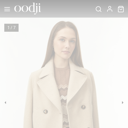
1
/
7