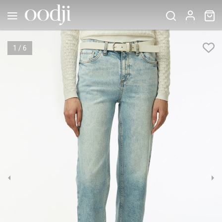
1
/
6