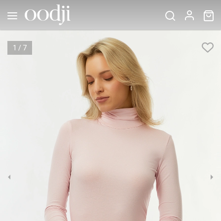
1
/
7