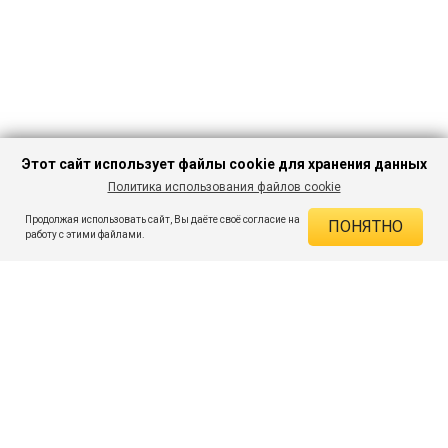
Этот сайт использует файлы cookie для хранения данных
Политика использования файлов cookie
В КОРЗИНУ
314 ₽
1 149 ₽
-72%
Продолжая использовать сайт, Вы даёте своё согласие на
ПОНЯТНО
ДЕЙСТВУЮЩИЕ СКИДКИ
работу с этими файлами.
Скидка на товар 72% :
835 ₽
ПОДПИШИСЬ НА АКЦИИ И СКИДКИ
При оплате онлайн 5% :
16 ₽
Экономия :
851 ₽
Я даю согласие на получение рассылок по электронной почте.
O компании
Таблица размеров