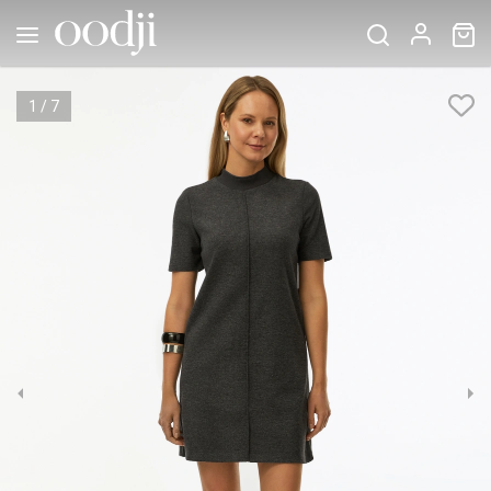
1
/
7