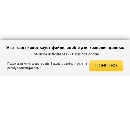
Этот сайт использует файлы cookie для хранения данных
Политика использования файлов cookie
В КОРЗИНУ
862 ₽
1 999 ₽
-56%
Продолжая использовать сайт, Вы даёте своё согласие на
ПОНЯТНО
ДЕЙСТВУЮЩИЕ СКИДКИ
работу с этими файлами.
Скидка на товар 56% :
1 137 ₽
ПОДПИШИСЬ НА АКЦИИ И СКИДКИ
При оплате онлайн 5% :
43 ₽
Экономия :
1 180 ₽
Я даю согласие на получение рассылок по электронной почте.
O компании
Таблица размеров